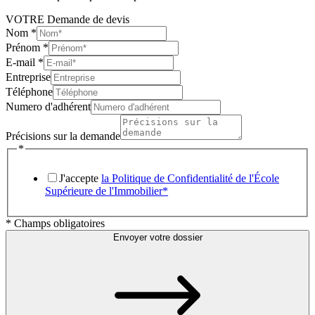
VOTRE Demande de devis
Nom
*
Prénom
*
E-mail
*
Entreprise
Téléphone
Numero d'adhérent
Précisions sur la demande
*
J'accepte
la Politique de Confidentialité de l'École
Supérieure de l'Immobilier*
* Champs obligatoires
Envoyer votre dossier