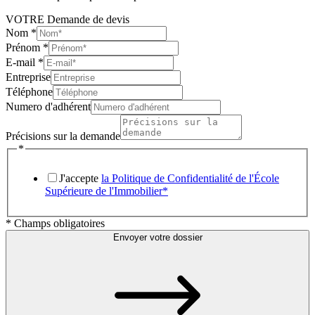
VOTRE Demande de devis
Nom
*
Prénom
*
E-mail
*
Entreprise
Téléphone
Numero d'adhérent
Précisions sur la demande
*
J'accepte
la Politique de Confidentialité de l'École
Supérieure de l'Immobilier*
* Champs obligatoires
Envoyer votre dossier