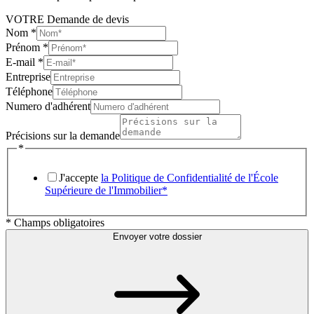
VOTRE Demande de devis
Nom
*
Prénom
*
E-mail
*
Entreprise
Téléphone
Numero d'adhérent
Précisions sur la demande
*
J'accepte
la Politique de Confidentialité de l'École
Supérieure de l'Immobilier*
* Champs obligatoires
Envoyer votre dossier